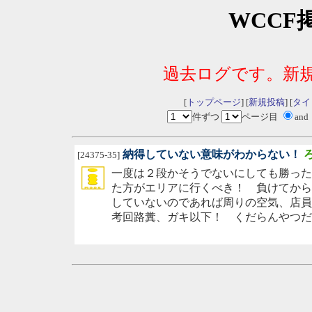
WCCF
過去ログです。新
[
トップページ
] [
新規投稿
] [
タイ
件ずつ
ページ目
and
納得していない意味がわからない！
[24375-35]
一度は２段かそうでないにしても勝った
た方がエリアに行くべき！ 負けてから
していないのであれば周りの空気、店員
考回路糞、ガキ以下！ くだらんやつだ