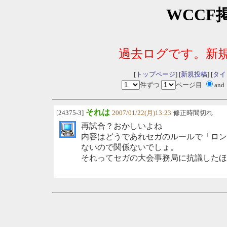
WCCF
過去ログです。新
[
トップページ
] [
新規投稿
] [
タイ
件ずつ
ページ目
and
それは
[24375-3]
2007/01/22(月)13:23
修正時間切れ
再試合？おかしいよね
内容はどうであれセガのルールで「ロン
ないので関係ないでしょ。
それってセガの大会事務局に抗議したほ