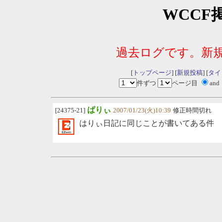
WCCF
過去ログです。新
[
トップページ
] [
新規投稿
] [
タイ
件ずつ
ページ目
and
ぱりぃ
[24375-21]
2007/01/23(火)10:39
修正時間切れ
はりぃ日記に同じことが書いてある件