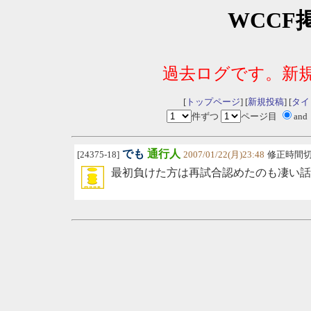
WCCF
過去ログです。新
[
トップページ
] [
新規投稿
] [
タイ
件ずつ
ページ目
and
でも
通行人
[24375-18]
2007/01/22(月)23:48
修正時間
最初負けた方は再試合認めたのも凄い話