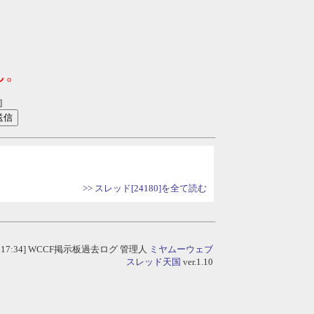
ん。
]
>> スレッド[24180]を全て読む
/07 17:34] WCCF掲示板過去ログ
管理人
ミヤムーウェブ
スレッド天国
ver.1.10