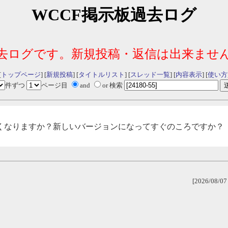
WCCF掲示板過去ログ
去ログです。新規投稿・返信は出来ませ
[
トップページ
] [
新規投稿
] [
タイトルリスト
] [
スレッド一覧
] [
内容表示
] [
使い方
件ずつ
ページ目
and
or 検索
くなりますか？新しいバージョンになってすぐのころですか？
[2026/08