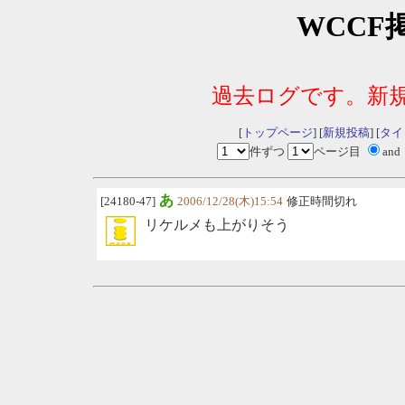
WCCF
過去ログです。新
[
トップページ
] [
新規投稿
] [
タイ
件ずつ
ページ目
and
あ
[24180-47]
2006/12/28(木)15:54
修正時間切れ
リケルメも上がりそう