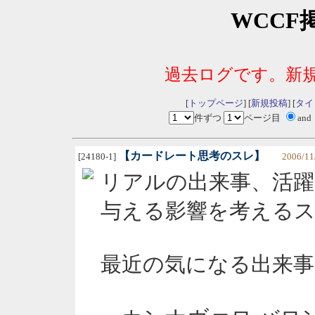
WCCF
過去ログです。新
[
トップページ
] [
新規投稿
] [
タイ
件ずつ
ページ目
and
【カードレート思考のスレ】
[24180-1]
2006/11
リアルの出来事、活躍
与える影響を考える
最近の気になる出来事