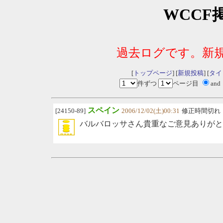
WCCF
過去ログです。新
[
トップページ
] [
新規投稿
] [
タイ
件ずつ
ページ目
and
スペイン
[24150-89]
2006/12/02(土)00:31
修正時間切れ
バルバロッサさん貴重なご意見ありがと