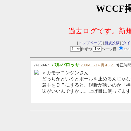
WCCF
過去ログです。新
[
トップページ
] [
新規投稿
] [
タイ
件ずつ
ページ目
and
バルバロッサ
[24150-67]
2006/11/27(月)16:21
修正時
＞カモラニンジンさん
どっちかというとボールを止めるんじゃな
選手をＤＦにすると、視野が狭いのか「棒
味がいいんですか…。上げ目に使ってます