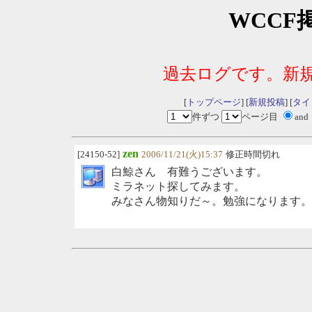
WCCF
過去ログです。新
[
トップページ
] [
新規投稿
] [
タイ
件ずつ
ページ目
and
zen
[24150-52]
2006/11/21(火)15:37
修正時間切れ
白鯨さん 有難うございます。
ミラネット探してみます。
みなさん物知りだ～。勉強になります。