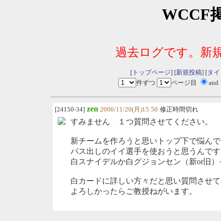
WCCF
過去ログです。新
[
トップページ
] [
新規投稿
] [
タイ
件ずつ
ページ目
and
zen
[24150-34]
2006/11/20(月)15:50
修正時間切れ
すみません １つ質問させてください。
新チームを作ろうと思いトップ下で悩んで
パス出しのイイ選手を使おうと思うんです
白スナイデルか白グジョンセン（新or旧
白カードに詳しい方々だと思い質問させて
よろしかったらご教授ねがいます。