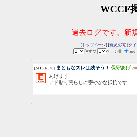
WCCF
過去ログです。新
[
トップページ
] [
新規投稿
] [
タイ
件ずつ
ページ目
and
まともなスレは残そう！
保守あげ
[24150-178]
20
あげます。
アド貼り荒らしに密やかな抵抗です