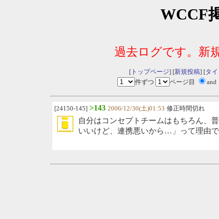
WCCF
過去ログです。新
[
トップページ
] [
新規投稿
] [
タイ
件ずつ
ページ目
and
>143
[24150-145]
2006/12/30(土)01:53
修正時間切れ
自分はコンセプトチームはもちろん、普
いいけど、連携悪いから…」って理由で