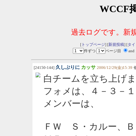
WCCF
過去ログです。新
[
トップページ
] [
新規投稿
] [
タイ
件ずつ
ページ目
and
久しぶりに
カッサ
[24150-144]
2006/12/29(金)15:39
白チームを立ち上げ
フォメは、４－３－１
メンバーは、
ＦＷ Ｓ・カルー、Ｂ