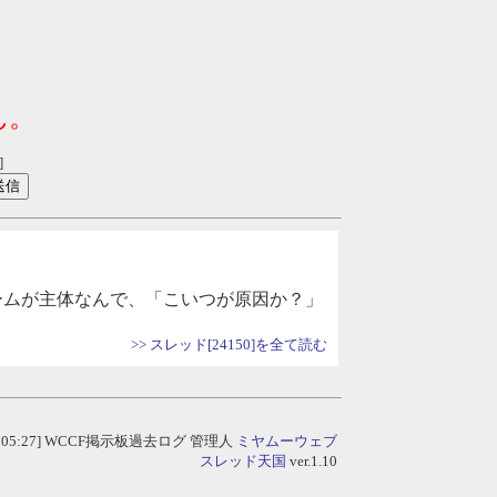
ん。
]
ームが主体なんで、「こいつが原因か？」
>> スレッド[24150]を全て読む
/08 05:27] WCCF掲示板過去ログ
管理人
ミヤムーウェブ
スレッド天国
ver.1.10