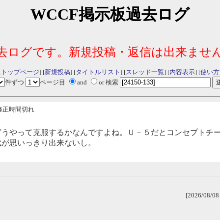
WCCF掲示板過去ログ
去ログです。新規投稿・返信は出来ませ
[
トップページ
] [
新規投稿
] [
タイトルリスト
] [
スレッド一覧
] [
内容表示
] [
使い方
件ずつ
ページ目
and
or 検索
修正時間切れ
どうやって克服するかなんですよね。Ｕ－５だとコンセプトチ
代が思いっきり出来ないし。
[2026/08