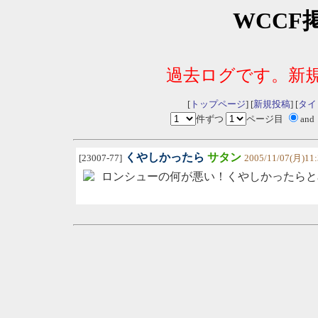
WCCF
過去ログです。新
[
トップページ
] [
新規投稿
] [
タイ
件ずつ
ページ目
and
くやしかったら
サタン
[23007-77]
2005/11/07(月)11:
ロンシューの何が悪い！くやしかったらと