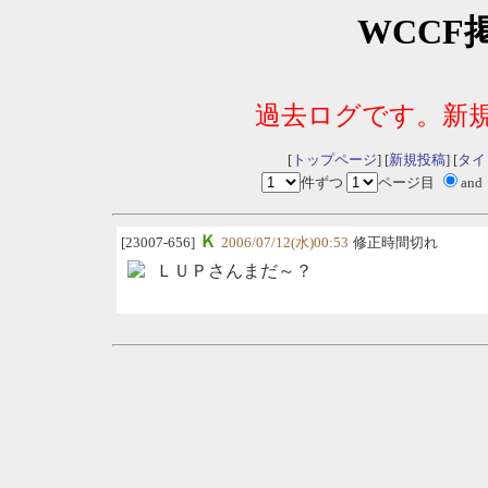
WCCF
過去ログです。新
[
トップページ
] [
新規投稿
] [
タイ
件ずつ
ページ目
and
Ｋ
[23007-656]
2006/07/12(水)00:53
修正時間切れ
ＬＵＰさんまだ～？