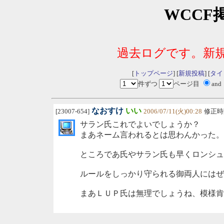
WCCF
過去ログです。新
[
トップページ
] [
新規投稿
] [
タイ
件ずつ
ページ目
and
なおすけ
いい
[23007-654]
2006/07/11(火)00:28
修正時
サラン氏これでよいでしょうか？
まあネーム言われるとは思わんかった。
ところであ氏やサラン氏も早くロンシュ
ルールをしっかり守られる御両人にはぜ
まあＬＵＰ氏は無理でしょうね、模様肯