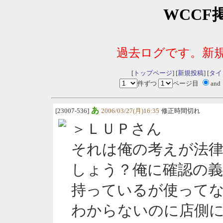
WCCF
過去ログです。新
[
トップページ
] [
新規投稿
] [
タイ
件ずつ
ページ目
and
あ
[23007-536]
2006/03/27(月)16:35
修正時間切れ
＞ＬＵＰさん
それは俺の考えが法
しょう？俺に確認の
持っているが使って
わからないのに店側