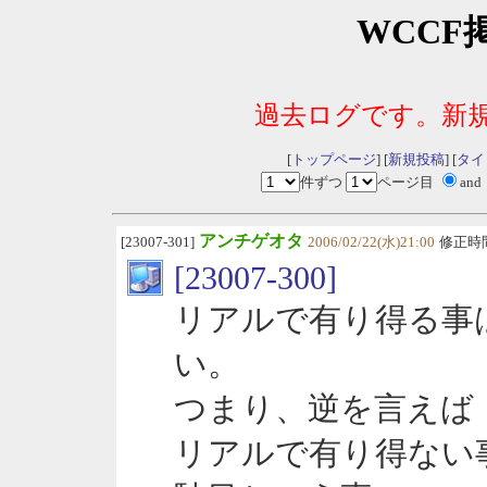
WCCF
過去ログです。新
[
トップページ
] [
新規投稿
] [
タイ
件ずつ
ページ目
and
アンチゲオタ
[23007-301]
2006/02/22(水)21:00
修正時
[23007-300]
リアルで有り得る事
い。
つまり、逆を言えば
リアルで有り得ない