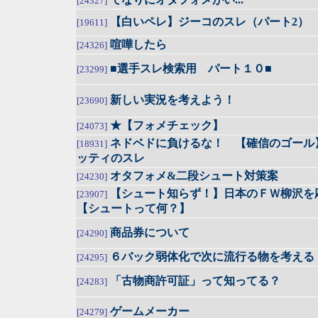
[24327]
【白いペレ】ジーコのスレ（パート2）
[19611]
喧嘩したら
[24326]
■選手スレ検索用 パート１０■
[23299]
新しい実況を考えよう！
[23690]
★【フォメチェック】
[24073]
ネドベドに負けるな！ 【確信のゴール
[18931]
ッティのスレ
オタフォメ&二段シュート対策案
[24230]
【シュート知らず！】日本のＦＷ柳沢を
[23907]
【シュートって何？】
商品券について
[24290]
６バック弱体化で次に流行る物を考える
[24295]
「古物商許可証」って知ってる？
[24283]
ゲームメーカー
[24279]