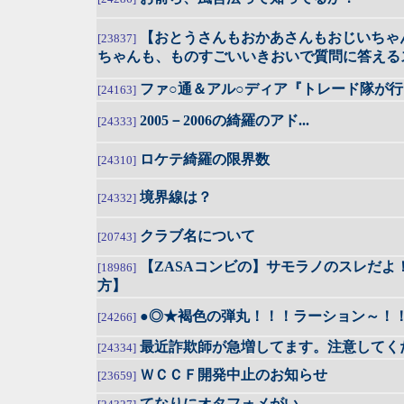
【おとうさんもおかあさんもおじいちゃ
[23837]
ちゃんも、ものすごいいきおいで質問に答える
ファ○通＆アル○ディア『トレード隊が
[24163]
2005－2006の綺羅のアド...
[24333]
ロケテ綺羅の限界数
[24310]
境界線は？
[24332]
クラブ名について
[20743]
【ZASAコンビの】サモラノのスレだよ
[18986]
方】
●◎★褐色の弾丸！！！ラーション～！
[24266]
最近詐欺師が急増してます。注意してく
[24334]
ＷＣＣＦ開発中止のお知らせ
[23659]
てなりにオタフォメがい...