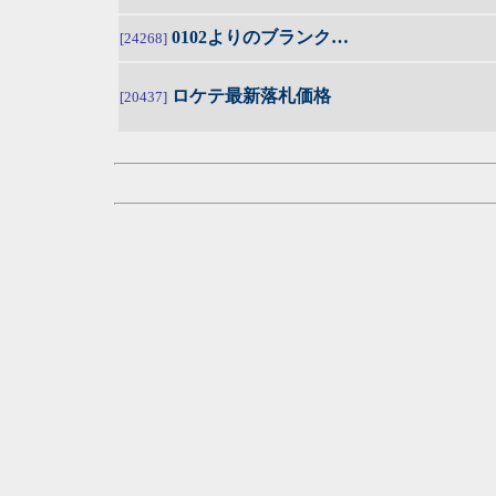
0102よりのブランク…
[24268]
ロケテ最新落札価格
[20437]