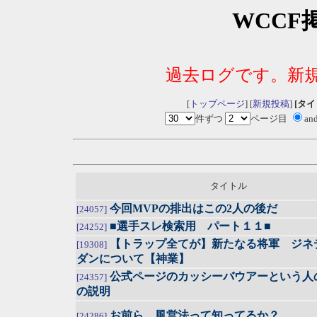
WCCF
過去ログです。新
[
トップページ
] [
新規投稿
]
[タ
件ずつ
ページ目
an
タイトル
今回MVPの排出はこの2人の後だ
[24057]
■選手スレ検索用 パート１１■
[24252]
【トラップ全てが】新たなる将軍 ジネ
[19308]
ダンについて【神業】
公式ページのカッシーバウアーという人
[24357]
の説明
お前ら、風営法って知ってるか？
[24286]