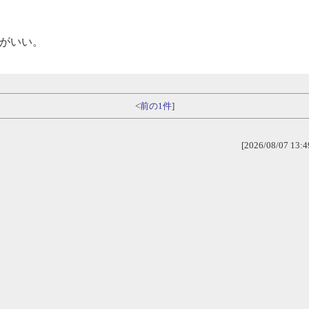
がいい。
<
前の1件
]
[2026/08/07