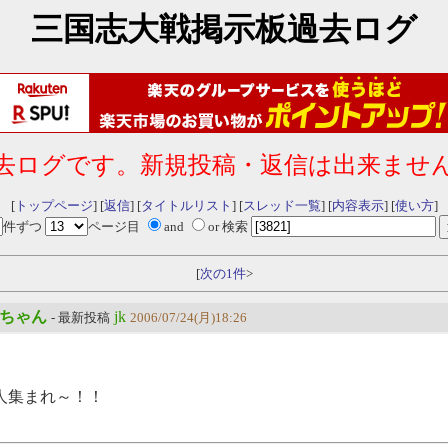
三国志大戦掲示板過去ログ
去ログです。新規投稿・返信は出来ませ
[
トップページ
] [
返信
] [
タイトルリスト
] [
スレッド一覧
] [
内容表示
] [
使い方
]
件ずつ
ページ目
and
or 検索
[
次の1件
>
だ坊ちゃん
jk
- 最新投稿
2006/07/24(月)18:26
人集まれ～！！