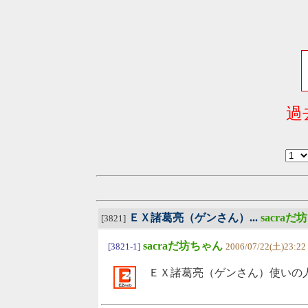
過
ＥＸ諸葛亮（ゲンさん）...
sacra
[3821]
sacraだ坊ちゃん
[3821-1]
2006/07/22(土)23:22
ＥＸ諸葛亮（ゲンさん）使いの