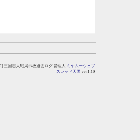
 13:49] 三国志大戦掲示板過去ログ
管理人
ミヤムーウェブ
スレッド天国
ver.1.10