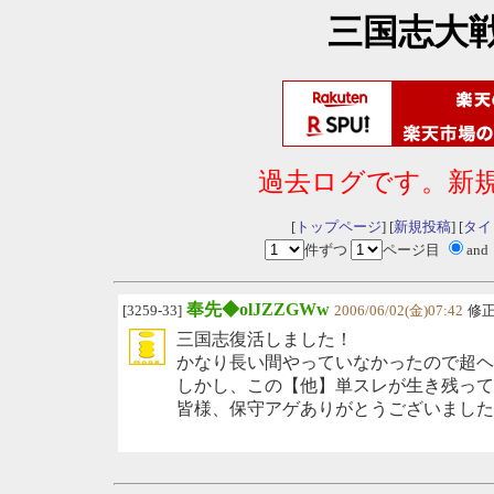
三国志大
過去ログです。新
[
トップページ
] [
新規投稿
] [
タイ
件ずつ
ページ目
and
奉先◆olJZZGWw
[3259-33]
2006/06/02(金)07:42
修
三国志復活しました！
かなり長い間やっていなかったので超ヘ
しかし、この【他】単スレが生き残って
皆様、保守アゲありがとうございましたm(_