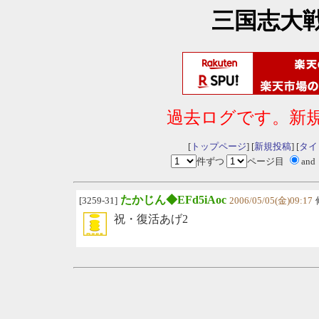
三国志大
過去ログです。新
[
トップページ
] [
新規投稿
] [
タイ
件ずつ
ページ目
and
たかじん◆EFd5iAoc
[3259-31]
2006/05/05(金)09:17
祝・復活あげ2