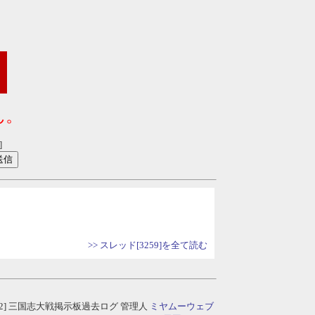
ん。
]
>> スレッド[3259]を全て読む
 03:02] 三国志大戦掲示板過去ログ
管理人
ミヤムーウェブ