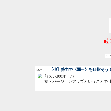
過
【他】勢力で《覇王》を目指そう
[3259-1]
前スレ300オーバー！！
祝・バージョンアップということで