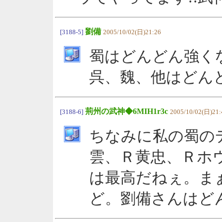
劉備
[3188-5]
2005/10/02(日)21:26
蜀はどんどん強く
呉、魏、他はどん
荊州の武神◆6MIH1r3c
[3188-6]
2005/10/02(日)21:
ちなみに私の蜀の
雲、Ｒ黄忠、Ｒホ
は最高だねぇ。ま
ど。劉備さんはど