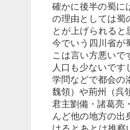
確かに後半の蜀に
の理由としては蜀
とが上げられると
今でいう四川省が
こは言い方悪いで
人口も少ないですし
学問などで都会の
魏領）や荊州（呉
君主劉備・諸葛亮
んど他の地方の出
けるとあとは推察