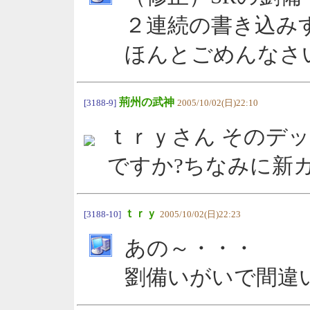
２連続の書き込み
ほんとごめんなさい
荊州の武神
[3188-9]
2005/10/02(日)22:10
ｔｒｙさん そのデ
ですか?ちなみに新
ｔｒｙ
[3188-10]
2005/10/02(日)22:23
あの～・・・
劉備いがいで間違