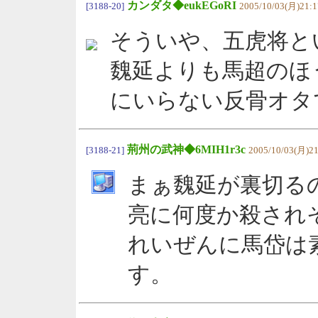
カンダタ◆eukEGoRI
[3188-20]
2005/10/03(月)21:1
そういや、五虎将と
魏延よりも馬超のほ
にいらない反骨オタ
荊州の武神◆6MIH1r3c
[3188-21]
2005/10/03(月)21
まぁ魏延が裏切る
亮に何度か殺され
れいぜんに馬岱は
す。