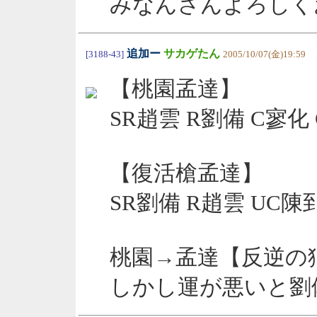
みなんさんよろしく
追加ー
サカゲたん
[3188-43]
2005/10/07(金)19:59
【桃園孟達】
SR趙雲 R劉備 C寥化
【復活槍孟達】
SR劉備 R趙雲 UC陳
桃園→孟達【反逆の
しかし運が悪いと劉備が