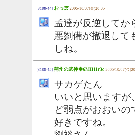
おっぽ
[3188-44]
2005/10/07(金)20:05
孟達が反逆してか
悪劉備が撤退して
しね。
荊州の武神◆6MIH1r3c
[3188-45]
2005/10/07(金)20
サカゲたん
いいと思いますが
ど弱点がおおいの
好きですね。