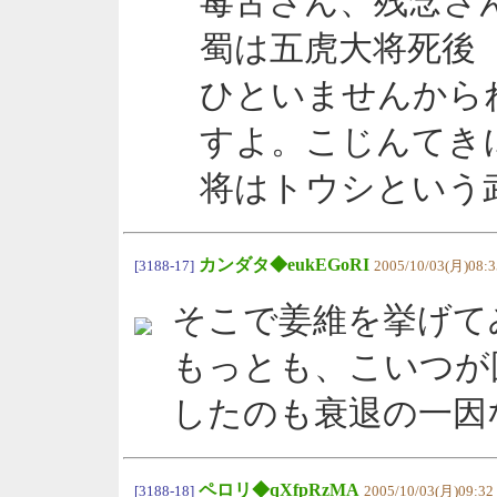
毒舌さん、残念さ
蜀は五虎大将死後
ひといませんから
すよ。こじんてき
将はトウシという
カンダタ◆eukEGoRI
[3188-17]
2005/10/03(月)08:3
そこで姜維を挙げて
もっとも、こいつが
したのも衰退の一因
ペロリ◆qXfpRzMA
[3188-18]
2005/10/03(月)09:32