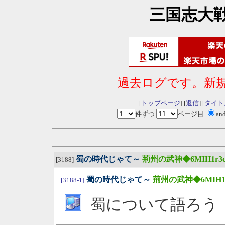
三国志大
過去ログです。新
[
トップページ
] [
返信
] [
タイト
件ずつ
ページ目
an
蜀の時代じゃて～
荊州の武神◆6MIH1r3
[3188]
蜀の時代じゃて～
荊州の武神◆6MIH1r
[3188-1]
蜀について語ろう