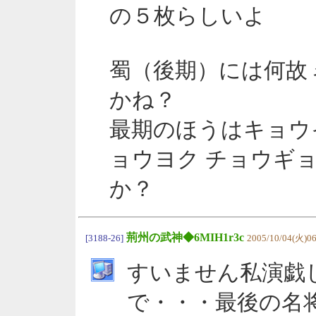
の５枚らしいよ
蜀（後期）には何故
かね？
最期のほうはキョウイ
ョウヨク チョウギ
か？
荊州の武神◆6MIH1r3c
[3188-26]
2005/10/04(火)06
すいません私演戯
で・・・最後の名