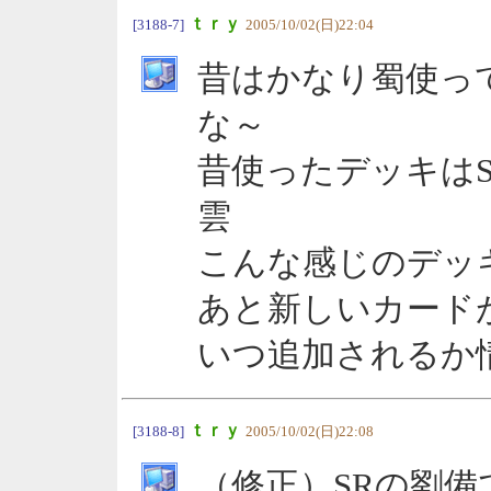
ｔｒｙ
[3188-7]
2005/10/02(日)22:04
昔はかなり蜀使っ
な～
昔使ったデッキはS
雲
こんな感じのデッ
あと新しいカード
いつ追加されるか
ｔｒｙ
[3188-8]
2005/10/02(日)22:08
（修正）SRの劉