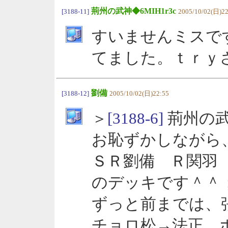
荊州の武神◆6MIH1r3c
[3188-11]
2005/10/02(日)22
すいませんミスで
てました。ｔｒｙ
劉備
[3188-12]
2005/10/02(日)22:55
＞
[3188-6]
荊州の武神
お恥ずかしながら
ＳＲ劉備 Ｒ関羽
のデッキです＾＾
ずっと前までは、
チョロ松→法正、