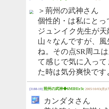
＞荊州の武神さん
個性的・は私にとっ
ジュンイク先生が天
山々なんですが、風
ね。その点SR周ユ
て感じで気に入って
た時は気分爽快です
荊州の武神◆6MIH1r3c
[3188-19]
2005/10/03(月)17
カンダタさん