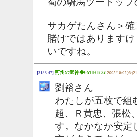
蜀の騎馬ツートップ
サカゲたんさん＞確
賭けではありますけ
いですね。
荊州の武神◆6MIH1r3c
[3188-47]
2005/10/07(金)21
劉裕さん
わたしが五枚で組
超、Ｒ黄忠、張松
す。なかなか安定