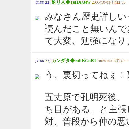
釣り人◆TeHX/3ew
[3188-22]
2005/10/03(月)22:56
みなさん歴史詳しい
読んだこと無いんで
て大変、勉強になり
カンダタ◆eukEGoRI
[3188-23]
2005/10/03(月)23:0
う、裏切ってねぇ！
五丈原で孔明死後、
ち目がある」と主張
対、普段から仲の悪