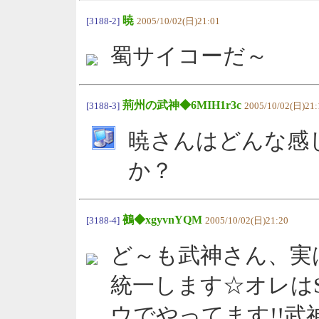
暁
[3188-2]
2005/10/02(日)21:01
蜀サイコーだ～
荊州の武神◆6MIH1r3c
[3188-3]
2005/10/02(日)21:
暁さんはどんな感
か？
鵺◆xgyvnYQM
[3188-4]
2005/10/02(日)21:20
ど～も武神さん、実
統一します☆オレはS
ウでやってます!!武