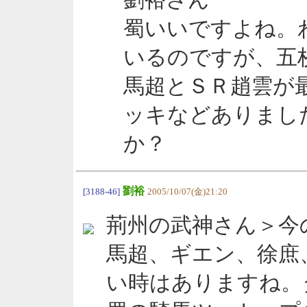
劉裕さん
蜀いいですよね。
いるのですが、五
馬超とＳＲ趙雲が
ッキなどありまし
か？
劉裕
[3188-46]
2005/10/07(金)21:20
荊州の武神さん＞今
馬超、ギエン、徐庶
い時はありますね。