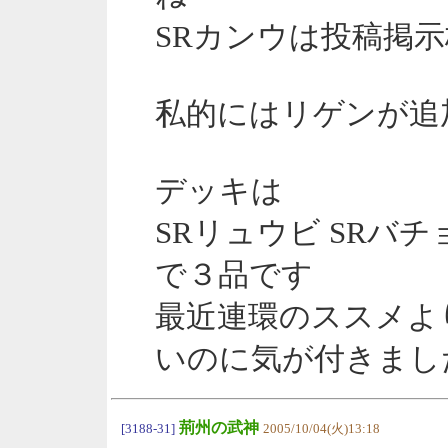
SRカンウは投稿掲
私的にはリゲンが追
デッキは
SRリュウビ SRバチ
で３品です
最近連環のススメよ
いのに気が付きまし
荊州の武神
[3188-31]
2005/10/04(火)13:18