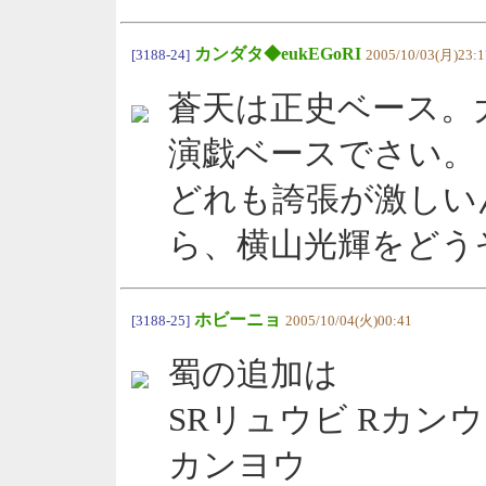
カンダタ◆eukEGoRI
[3188-24]
2005/10/03(月)23:1
蒼天は正史ベース。
演戯ベースでさい。
どれも誇張が激しい
ら、横山光輝をどう
ホビーニョ
[3188-25]
2005/10/04(火)00:41
蜀の追加は
SRリュウビ Rカンウ
カンヨウ