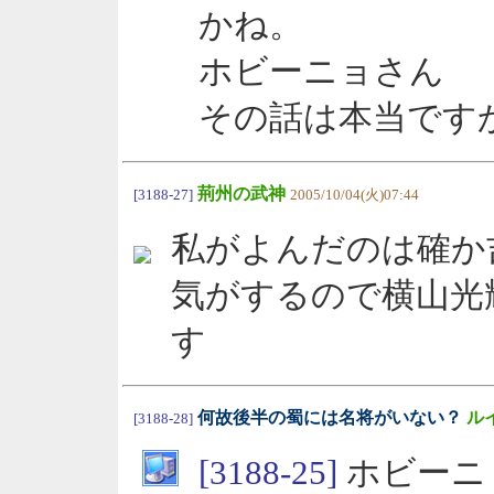
かね。
ホビーニョさん
その話は本当です
荊州の武神
[3188-27]
2005/10/04(火)07:44
私がよんだのは確か
気がするので横山光
す
何故後半の蜀には名将がいない？
ル
[3188-28]
[3188-25]
ホビーニ