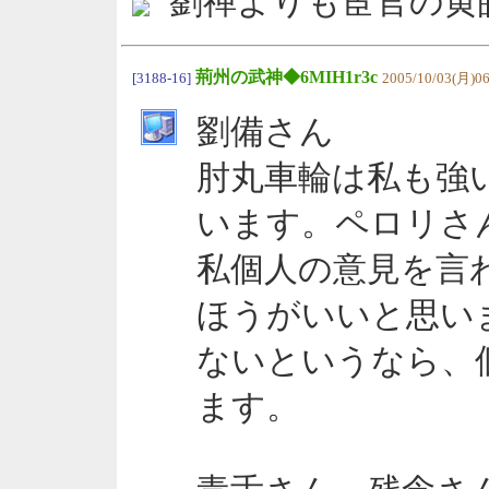
劉禅よりも宦官の黄
荊州の武神◆6MIH1r3c
[3188-16]
2005/10/03(月)06
劉備さん
肘丸車輪は私も強
います。ペロリさ
私個人の意見を言
ほうがいいと思い
ないというなら、
ます。