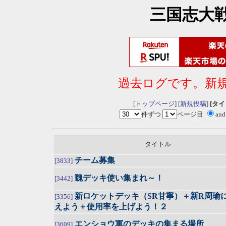
三国志大
過去ログです。新
[
トップページ
] [
新規投稿
]
[タ
件ずつ
ページ目
an
タイトル
チーム募集
[3833]
魏デッキ使い集まれ～！
[3442]
新ロケットデッキ（SR甘寧）＋新R周瑜
[3356]
えよう＋使用率を上げよう！２
エンショウ軍のデッキの集まる場所
[3609]