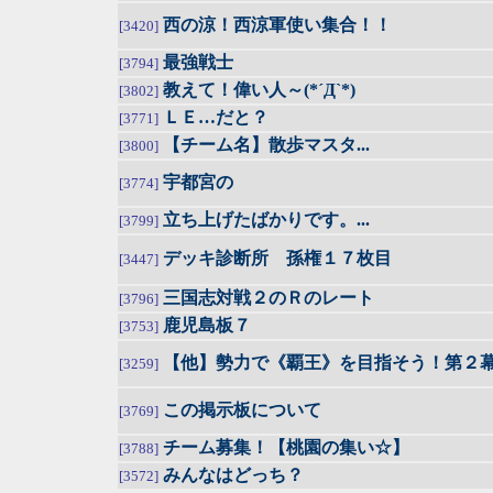
西の涼！西涼軍使い集合！！
[3420]
最強戦士
[3794]
教えて！偉い人～(*´Д`*)
[3802]
ＬＥ…だと？
[3771]
【チーム名】散歩マスタ...
[3800]
宇都宮の
[3774]
立ち上げたばかりです。...
[3799]
デッキ診断所 孫権１７枚目
[3447]
三国志対戦２のＲのレート
[3796]
鹿児島板７
[3753]
【他】勢力で《覇王》を目指そう！第２
[3259]
この掲示板について
[3769]
チーム募集！【桃園の集い☆】
[3788]
みんなはどっち？
[3572]