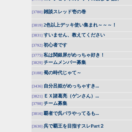
雑談スレッド壱の巻
[3780]
2色以上デッキ使い集まれ～～～！
[3819]
すいません、教えてください
[3831]
初心者です
[3792]
私は関銀屏がめっちゃ好き！
[3775]
チームメンバー募集
[3829]
蜀の時代じゃて～
[3188]
自分呂姫がめっちゃすき...
[3436]
ＥＸ諸葛亮（ゲンさん）...
[3821]
チーム募集
[3798]
覇者で呉バラやってるも...
[3816]
呉で覇王を目指すスレPart２
[3630]