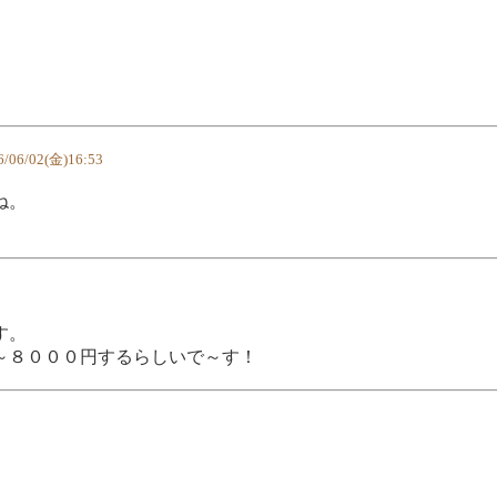
6/06/02(金)16:53
ね。
す。
～８０００円するらしいで～す！