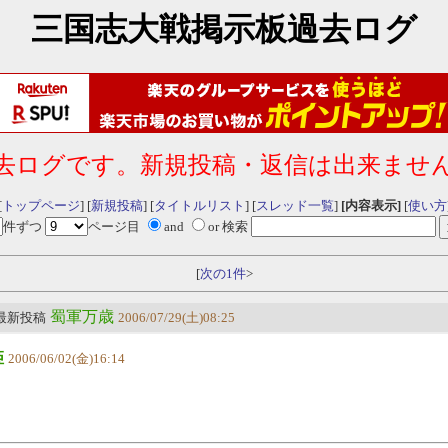
三国志大戦掲示板過去ログ
去ログです。新規投稿・返信は出来ませ
[
トップページ
] [
新規投稿
] [
タイトルリスト
] [
スレッド一覧
]
[内容表示]
[
使い方
件ずつ
ページ目
and
or 検索
[
次の1件
>
蜀軍万歳
 最新投稿
2006/07/29(土)08:25
姫
2006/06/02(金)16:14