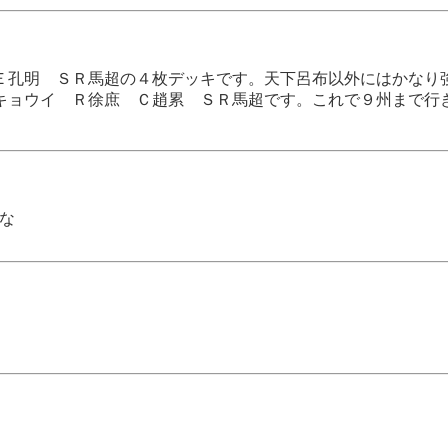
Ｅ孔明 ＳＲ馬超の４枚デッキです。天下呂布以外にはかなり
キョウイ Ｒ徐庶 Ｃ趙累 ＳＲ馬超です。これで９州まで行
な