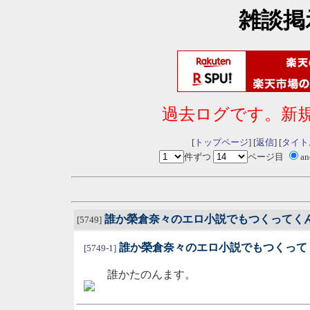
雑談掲
過去ログです。新
[
トップページ
] [
返信
] [
タイト
件ずつ
ページ目
a
誰か榮倉奈々のエロ小説でもつくってく
[5749]
誰か榮倉奈々のエロ小説でもつくって
[5749-1]
誰かたのんます。